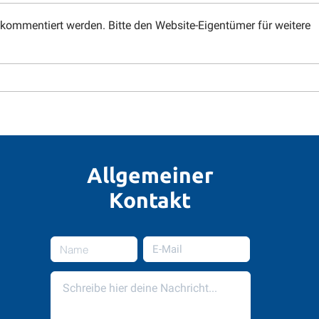
Treff: 16:30 Uhr - 17:00 Uhr Ort:
Ort: 
Bootshaus, Scharfenberger
Gaust
 kommentiert werden. Bitte den Website-Eigentümer für weitere
Straße 4, 01039 Dresden
01731
Bemerkungen: Der wirklich letzte
Latit
Termin vor...
(E):...
Allgemeiner
Kontakt