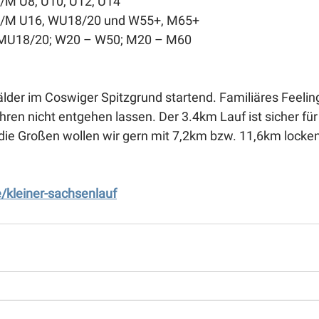
W/M U8, U10, U12, U14 
: W/M U16, WU18/20 und W55+, M65+
: MU18/20; W20 – W50; M20 – M60
lder im Coswiger Spitzgrund startend. Familiäres Feeling
ahren nicht entgehen lassen. Der 3.4km Lauf ist sicher für
die Großen wollen wir gern mit 7,2km bzw. 11,6km locken
kleiner-sachsenlauf