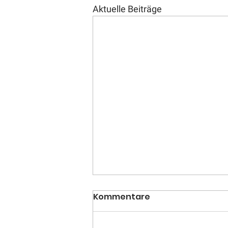
Aktuelle Beiträge
01./02. Februar 2020 −
Kommentare
Winterlager