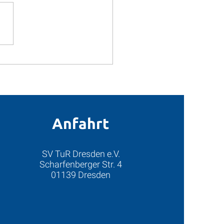
Babisnauer Pappel Treff:
ritz, Babisnauer Weg 3,
 Kreischa GPS Koordinaten:
ude (N): 50.9825, Longtitude
Anfahrt
SV TuR Dresden e.V.
Scharfenberger Str. 4
01139 Dresden