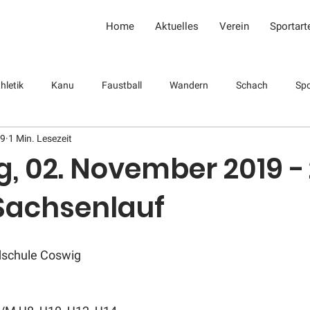
Home
Aktuelles
Verein
Sportart
hletik
Kanu
Faustball
Wandern
Schach
Spo
19
1 Min. Lesezeit
Leichtathletik
, 02. November 2019 − 
 Sachsenlauf
dschule Coswig