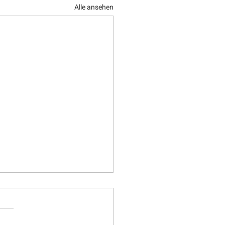
Alle ansehen
stag, 31. Dezember
 − Wendelauf zur
isnauer Pappel