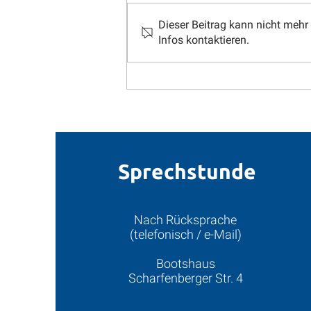
Ort: Geising Bemerkungen: Wir
fahren in die Hüttenteichbaude
Dieser Beitrag kann nicht mehr
nach Geising. Ich habe 30 Plätze
Infos kontaktieren.
reserviert. Es darf also mitfahren,
wer mit...
Sprechstunde
Nach Rücksprache
(telefonisch / e-Mail)
Bootshaus
Scharfenberger Str. 4