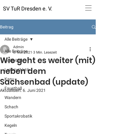
SV TuR Dresden e. V.
Beitrag
Alle Beiträge
Admin
Alle Beiträge
6. Mai 2021
3 Min. Lesezeit
Wie geht es weiter (mit)
Volleyball
neben dem
Leichtathletik
Sachsenbad (update)
Kanu
Faustball
Aktualisiert:
6. Juni 2021
Wandern
Schach
Sportakrobatik
Kegeln