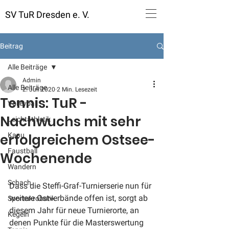
SV TuR Dresden e. V.
Beitrag
Alle Beiträge
Admin
Alle Beiträge
2. Juli 2020
2 Min. Lesezeit
Tennis: TuR -
Volleyball
Nachwuchs mit sehr
Leichtathletik
erfolgreichem Ostsee-
Kanu
Faustball
Wochenende
Wandern
Schach
Dass die Steffi-Graf-Turnierserie nun für 
weitere Ostverbände offen ist, sorgt ab 
Sportakrobatik
diesem Jahr für neue Turnierorte, an 
Kegeln
denen Punkte für die Masterswertung 