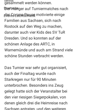
Tennis
gesammelt werden können.
Startseite
Der Hunger auf Turniermatches nach 
der Corona-Pause motivierte einige 
Events Leichtathletik
Familien aus Sachsen, sich nach 
Rostock auf den Weg zu machen, 
darunter auch vier Kids des SV TuR 
Dresden. Und so konnten auf der 
schönen Anlage des ARTC, in 
Warnemünde und auch am Strand viele 
schöne Stunden verbracht werden.
Das Turnier war sehr gut organisiert, 
auch der Finaltag wurde nach 
Starkregen nur für 90 Minuten 
unterbrochen. Besonders ins Zeug 
gelegt hatte sich der Veranstalter bei 
den vier riesigen Siegerpokalen, von 
denen gleich drei die Heimreise nach 
Sachsen antraten, und den weiteren 