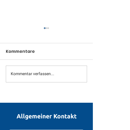
Kommentare
Kommentar verfassen...
Starke Unterstützung
Hallo Wander
durch den Pieschener
- Termine 202
Stadtbezirksbeirat
2026
Allgemeiner Kontakt