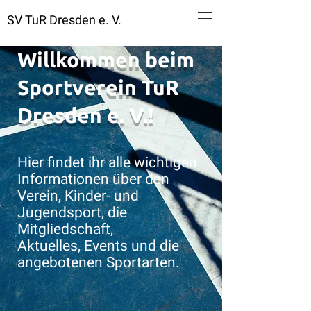
SV TuR Dresden e. V.
Willkommen beim
Sportverein TuR
Dresden e. V.!
Hier findet ihr alle wichtigen
Informationen über den
Verein, Kinder- und
Jugendsport, die
Mitgliedschaft,
Aktuelles, Events und die
angebotenen Sportarten.