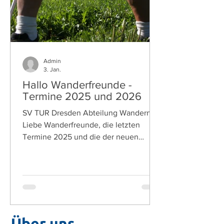
Förderung in Höhe von 19.000
Admin
3. Jan.
Hallo Wanderfreunde -
Termine 2025 und 2026
SV TUR Dresden Abteilung Wandern
Liebe Wanderfreunde, die letzten
Termine 2025 und die der neuen
Saison ... Sonntag, 14. Dezember: 19.
Adventswanderung zum „Jahn-
Denkmal“ Mittwoch, 31. Dezember: 19.
Silvesterwanderung zur „Babisnauer
Pappel“ Wandertermine 2026 Sport
und Familien Wanderungen
Über uns
Sonnabend, 24. Januar: 35. „Von