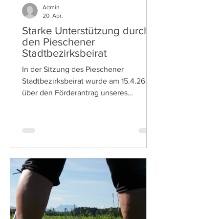
Admin
20. Apr.
Starke Unterstützung durch
den Pieschener
Stadtbezirksbeirat
In der Sitzung des Pieschener
Stadtbezirksbeirat wurde am 15.4.26
über den Förderantrag unseres
Vereines zur Erneuerung der Fenster
im Bootshaus in Übigau beraten. Dabei
geht es auch um das historische
Mosaikfenster im Treppenhaus (siehe
Bild), das zukünftig durch eine
innenliegende Verglasung geschützt
und energetisch deutlich verbessert
wird. Das Projekt erfolgt in Abstimmung
mit der Stadt Dresden als Eigentümerin
der Immobilie. Die beantragte