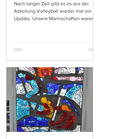
Nach langer Zeit gibt es es aus der
Abteilung Volleyball wieder mal ein
Update. Unsere Mannschaften waren
mit vollem Eifer im Wettkampfbetrieb
aktiv und haben sich teilweise tolle
Ergebnisse erarbeitet. Oberstes Ziel
bleibt natürlich der Spaß am Sport und
ein gesunder kompetitiver Ehrgeiz.
Unsere Mixed-Mannschaft hat sich in
der letzten Saison überaus erfolgreich
in der ersten Freizeit-Liga etabliert und
wird auch kommende Saison voll
angreifen. Trotz einiger Ergänzungen
im K