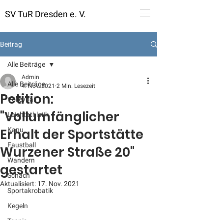
SV TuR Dresden e. V.
Beitrag
Alle Beiträge
Admin
Alle Beiträge
4. Nov. 2021
2 Min. Lesezeit
Petition:
Volleyball
"Vollumfänglicher
Leichtathletik
Erhalt der Sportstätte
Kanu
Faustball
Wurzener Straße 20"
Wandern
gestartet
Schach
Aktualisiert:
17. Nov. 2021
Sportakrobatik
Kegeln