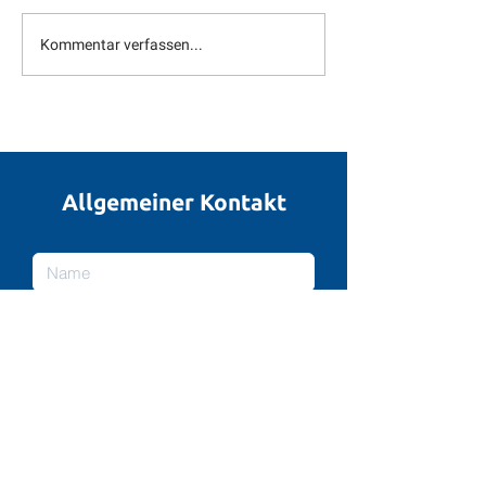
Kommentar verfassen...
Ein frohes
Saisonstart m
Weihnachtsfest 2025
Heimspieltag
Allgemeiner Kontakt